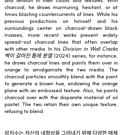
and tension in their colors and textures. With
charcoal, he draws murmuring, hesitant, or at
times blasting countercurrents of lines. While his
previous productions on himself and his
surroundings center on charcoal-drawn black
masses, more recent works present widely
spread-out charcoal lines that often overlap
with other media. In his
Division in Wall Cracks
벽이 갈라진 틈에 분열
(2024) series, for instance,
he draws charcoal lines and paints them over in
orange to amalgamate the two media. The
charcoal particles smoothly blend with the paint
to generate a brown hue, endowing the orange
plane with an embossed texture. Also, he paints
charcoal over with the disparate material of oil
pastel. The two retain their own unique texture,
refusing to blend.
장지수는 자신의 내향성을 그려내기 위해 다양한 매체