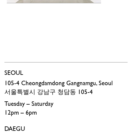
SEOUL
105-4 Cheongdamdong Gangnamgu, Seoul
서울특별시 강남구 청담동 105-4​
Tuesday – Saturday
12pm – 6pm
DAEGU