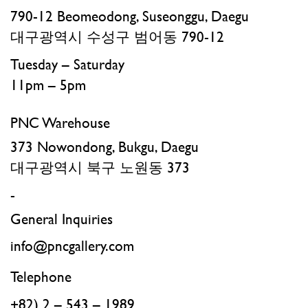
790-12 Beomeodong, Suseonggu, Daegu
대구광역시 수성구 범어동 790-12
Tuesday – Saturday
11pm – 5pm
PNC Warehouse
373 Nowondong, Bukgu, Daegu
대구광역시 북구 노원동 373
-
General Inquiries
info@pncgallery.com
Telephone
+82) 2 – 543 – 1989