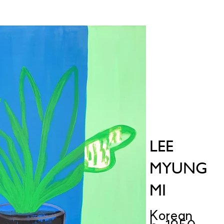
LEE
MYUNG
MI
Korean